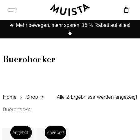
Skip
Menu
to
Warenkorb
Close
main
Cart
🔥
Mehr bewegen, mehr sparen: 15 % Rabatt auf alles!
content
🔥
Buerohocker
Home
Shop
Alle 2 Ergebnisse werden angezeigt
Buerohocker
Angebot!
Angebot!