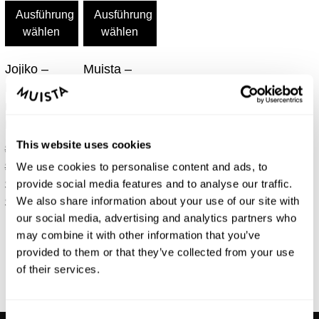
Ausführung
Ausführung
wählen
wählen
Jojiko –
Muista –
Bürohocker
Bürohocker
mit
mit
Metallrahmen
Holzrahmen
This website uses cookies
$
399.00
–
$
470.00
–
Preisspanne:
Preisspanne:
$
460.00
$
540.00
We use cookies to personalise content and ads, to
$399.00
$470.00
$
339.15
–
$
399.50
–
provide social media features and to analyse our traffic.
bis
Preisspanne:
bis
Preisspanne:
We also share information about your use of our site with
$
391.00
$
459.00
our social media, advertising and analytics partners who
$460.00
$339.15
$540.00
$399.50
may combine it with other information that you’ve
bis
bis
provided to them or that they’ve collected from your use
$391.00
$459.00
Trustpilot
of their services.
Consent