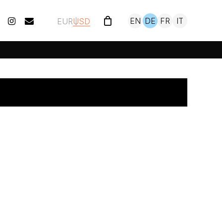
tube
instagram
email
EN
DE
FR
IT
EUR
USD