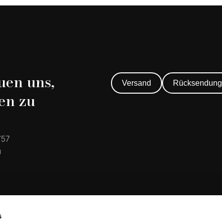
uen uns,
Versand
Rücksendung
en zu
757
u
s