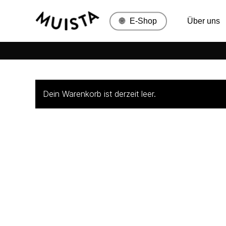
Skip
to
🌐
E-Shop
Über uns
main
content
Dein Warenkorb ist derzeit leer.