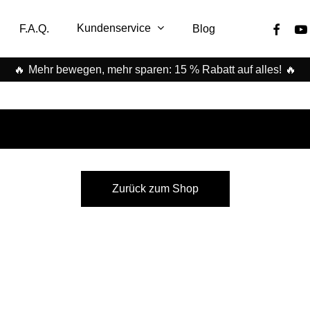
facebook
you
Kundenservice
F.A.Q.
Blog
🔥
🔥
Mehr bewegen, mehr sparen: 15 % Rabatt auf alles!
Zurück zum Shop