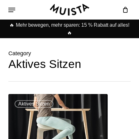
Skip
Menu
to
Warenkorb
Close
main
Cart
🔥
Mehr bewegen, mehr sparen: 15 % Rabatt auf alles!
content
🔥
Category
Aktives Sitzen
Aktives Sitzen