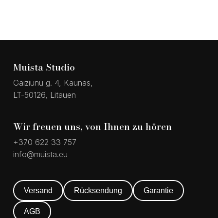
$459.00
Muista Studio
Gaiziunu g. 4, Kaunas,
LT-50126, Litauen
Wir freuen uns, von Ihnen zu hören
+370 622 33 757
info@muista.eu
Versand
Rücksendung
Garantie
AGB