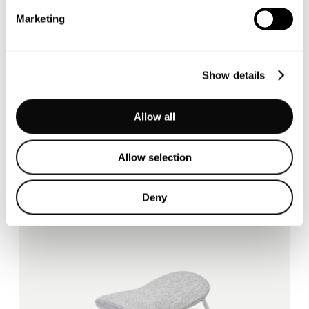
doch für die meisten von
Marketing
uns gibt es kaum eine
Alternative.…
Show details
Allow all
Allow selection
Ergonomic active chairs by
Muista
Deny